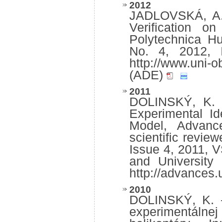
2012
JADLOVSKÁ, A. -
Verification o
Polytechnica Hu
No. 4, 2012, I
http://www.uni-o
(ADE)
2011
DOLINSKÝ, K. –
Experimental Ide
Model, Advance
scientific revie
Issue 4, 2011, 
and University
http://advances.
2010
DOLINSKÝ, K. 
experimentálne