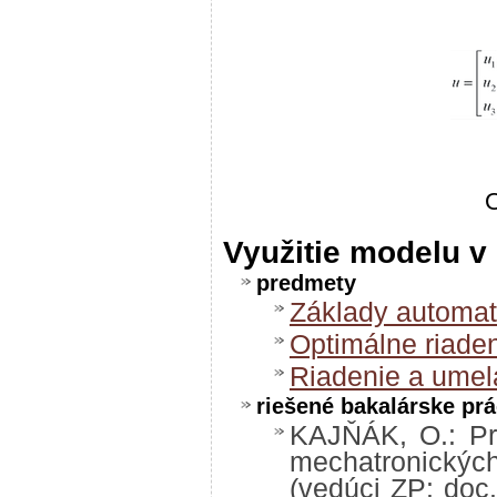
O
Využitie modelu 
predmety
Základy automat
Optimálne riade
Riadenie a umelá
riešené bakalárske pr
KAJŇÁK, O.: Pr
mechatronickýc
(vedúci ZP: doc.