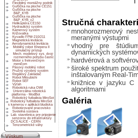
Flexibilný montážny podnik
Guľôčka na ploche CE151
Guľôčka na ploche
B&P_KYB
Guľôčka na ploche
Stručná charakter
B&P_KYB_v2
Helikoptéra CE150
Hydraulický systém
mnohorozmerový nest
Kamerový systém
Križovatka
meranými výstupmi
Kyvadlo FPM-210/211
Magnetická levitácia
Aerodynamická levitácia
vhodný pre štúdium
Mobilný robot Khepera II
simulačný prístup
dynamických systémo
Mech. modelový sys. dvoj-
rozmerného pohybu častíc
hardvérová a softvérov
Motor s frekvenčným
meničom
široké spektrum použit
Pásový mobilný robot
Pružný výrobný systém
inštalovaným Real-Ti
Regálový Zakladač
Robot Mitsubishi
Robot SEF
knižnice v jazyku C 
Výťah
algoritmami
Robotická ruka OWI
Univerzálna robotická
platforma - ModBot
Galéria
Robotický futbalista MiroSot
Robotický futbalista MiroSot
s kamerou v aplikácii bludiska
Robotizované pracovisko
Svetelná sústava
Lab. stavebnica pre pripojenie
senzorov do infraštruktúry
DCS ALICE - CERN
Tenzometrické váhy
Výskum