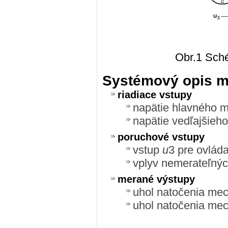
Obr.1 Sch
Systémový opis m
riadiace vstupy
napätie hlavného 
napätie vedľajšieh
poruchové vstupy
vstup
u
3 pre ovlád
vplyv nemerateľný
merané výstupy
uhol natočenia me
uhol natočenia me