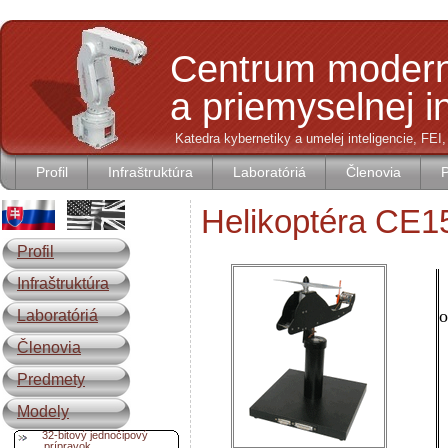
Centrum modern
a priemyselnej i
Katedra kybernetiky a umelej inteligencie, FEI
Profil
Infraštruktúra
Laboratóriá
Členovia
Helikoptéra CE1
Profil
Infraštruktúra
L
Laboratóriá
o
Členovia
Predmety
Modely
32-bitový jednočipový
prípravok