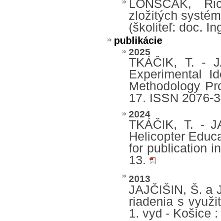
LONŠČÁK, Rich
zložitých systé
(školiteľ: doc. 
publikácie
2025
TKÁČIK, T. - 
Experimental Id
Methodology Pro
17. ISSN 2076-
2024
TKÁČIK, T. - J
Helicopter Educ
for publication 
13.
2013
JAJČIŠIN, Š. a 
riadenia s využ
1. vyd - Košice :