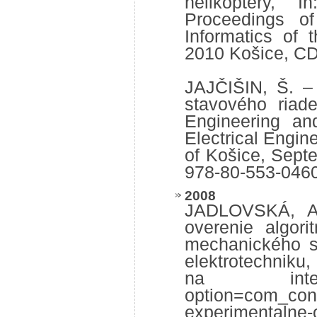
helikoptéry, I
Proceedings of
Informatics of 
2010 Košice, C
JAJČIŠIN, Š. –
stavového riade
Engineering an
Electrical Engin
of Košice, Sep
978-80-553-046
2008
JADLOVSKÁ, A.
overenie algor
mechanického sy
elektrotechniku,
na internet
option=com_cont
experimentalne-o