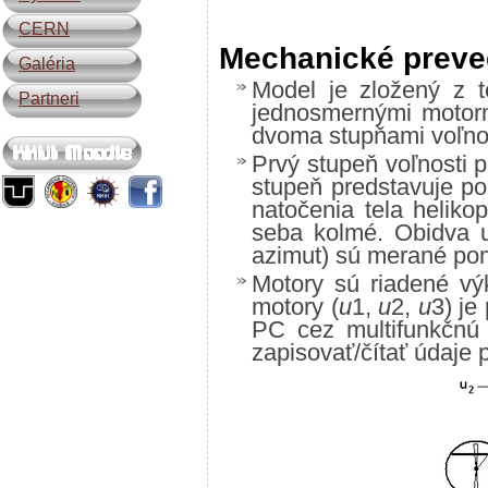
CERN
Mechanické preve
Galéria
Model je zložený z t
Partneri
jednosmernými motormi
dvoma stupňami voľnos
Prvý stupeň voľnosti 
stupeň predstavuje p
natočenia tela heliko
seba kolmé. Obidva u
azimut) sú merané po
Motory sú riadené vý
motory (
u
1,
u
2,
u
3) je
PC cez multifunkčnú
zapisovať/čítať údaje