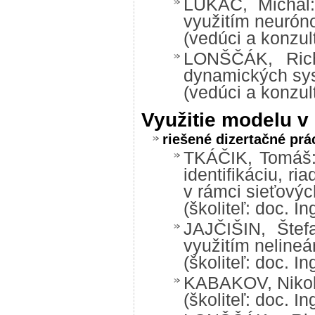
LUKÁČ, Michal:
využitím neurón
(vedúci a konzul
LONŠČÁK, Richa
dynamických sys
(vedúci a konzul
Využitie modelu v
riešené dizertačné prá
TKÁČIK, Tomáš:
identifikáciu, r
v rámci sieťových
(školiteľ: doc. 
JAJČIŠIN, Štefa
využitím neline
(školiteľ: doc. 
KABAKOV, Nikola
(školiteľ: doc. 