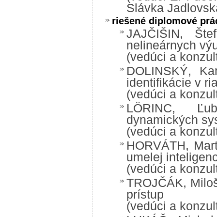
Slávka Jadlovsk
riešené diplomové prá
JAJČIŠIN, Šte
nelineárnych vý
(vedúci a konzul
DOLINSKÝ, Kami
identifikácie v 
(vedúci a konzul
LÖRINC, Ľubo
dynamických sy
(vedúci a konzul
HORVÁTH, Marti
umelej inteligen
(vedúci a konzul
TROJČÁK, Miloš:
prístup
(vedúci a konzul