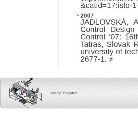
&catid=17:islo-
2007
JADLOVSKÁ, A
Control Design 
Control '07: 16t
Tatras, Slovak R
university of te
2677-1.
Modely/Helikoptéra Copyright, 2012 by Cent