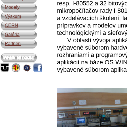
resp. I-80552 a 32 bitový
Modely
mikropočítačov rady I-80
Výskum
a vzdelávacích školení, 
prípravkov a modelov umož
CERN
technológickými a sieťov
Galéria
V oblastí vývoja aplikác
Partneri
vybavené súborom hardve
rozhraniami a programový
aplikácií na báze OS WI
vybavené súborom aplika