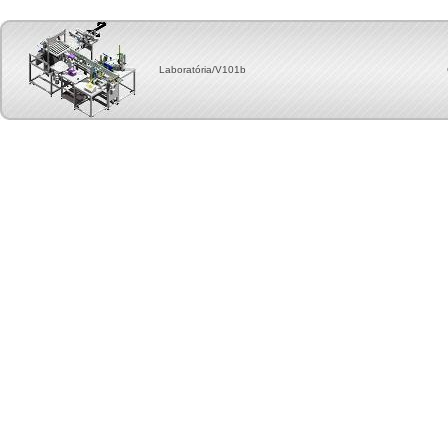
Laboratória/V101b Copyright, 2012 by Cente