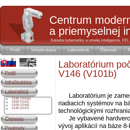
Centrum modern
a priemyselnej i
Katedra kybernetiky a umelej inteligencie, FEI
Profil
Infraštruktúra
Laboratóriá
Členovia
Laboratórium poč
V146 (V101b)
Profil
Infraštruktúra
Laboratóriá
Laboratórium je zameran
V146 (V101b)
riadiacich systémov na b
V108 (V142)
V109 (V144)
V145 (V147)
technológickými rozhrani
Je vybavené hardverovým
Členovia
vývoj aplikácií na báze 8
Predmety