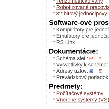
Tenzometrické váhy
Robotizované pracovi
32-bitový jednočipový 
Software-ové pros
Kompilátory pre jednoč
Emulátory pre jednočip
RS Linx
Dokumentácie:
Schéma sieti:
Vysvetlivky k schéme
Adresy uzlov:
Prevádzkový poriadok
Predmety:
Počítačové systémy
Vnorené systémy (VS